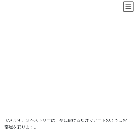
コ
ナ
ン
ビ
テ
ゲ
ン
ー
インテリア
ツ
シ
へ
ョ
ス
ン
HOME
インテリア
キ
に
ッ
移
プ
動
紅型染めのインテリアで、心地よい
空間を演出
紅型染めのインテリアアイテムは、お部屋に華やかさと温かみを
プラスし、心地よい空間を演出します。クッションカバーは、ソ
ファやベッドに置くだけで簡単にお部屋の雰囲気を変えることが
できます。タペストリーは、壁に掛けるだけでアートのようにお
部屋を彩ります。