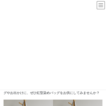
コ
ナ
ン
ビ
テ
ゲ
ン
ー
バッグ
ツ
シ
へ
ョ
ス
ン
HOME
バッグ
キ
に
ッ
移
プ
動
紅型染めの魅力をバッグに詰めて
紅型染めのバッグは、日常のコーディネートに華やかさをプラス
し、持つだけで気分が上がるアイテムです。軽くて丈夫な素材を
使用しているため、普段使いにもぴったりです。紅型染めの美し
さを身近に感じながら、個性を表現できる一品です。ショッピン
グやお出かけに、ぜひ紅型染めバッグをお供にしてみませんか？