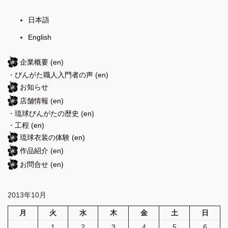
日本語
English
企業概要
(en)
・
びんがた職人入門者の声
(en)
お知らせ
店舗情報
(en)
・
琉球びんがたの歴史
(en)
・
工程
(en)
琉球衣装の体験
(en)
作品紹介
(en)
お問合せ
(en)
2013年10月
月
火
水
木
金
土
日
1
2
3
4
5
6