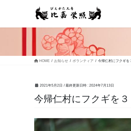
コ
ナ
ン
ビ
テ
ゲ
ン
ー
ツ
シ
へ
ョ
ス
ン
キ
に
ッ
移
HOME
お知らせ
ボランティア
今帰仁村にフクギを
プ
動
2021年5月2日
/ 最終更新日時 :
2024年7月13日
今帰仁村にフクギを３