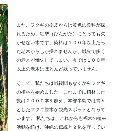
また、フクギの樹皮からは黄色の染料が採
れるため、紅型（びんがた）にとっても欠
かせない木です。染料は１００年以上たっ
た老木からしか採れませんが、戦火で多く
の老木が焼失してしまい、今では１００年
以上の老木はほとんど残っていません。
そこで、私たちは戦後間もなくからフクギ
の植林を始めました。これまでに植林した
数は２０００本を超え、本部半島では青々
としたフクギ並木が観光スポットとなって
います。 私たちは、これからも福木の植林
活動を続け、沖縄の伝統と文化を守ってい