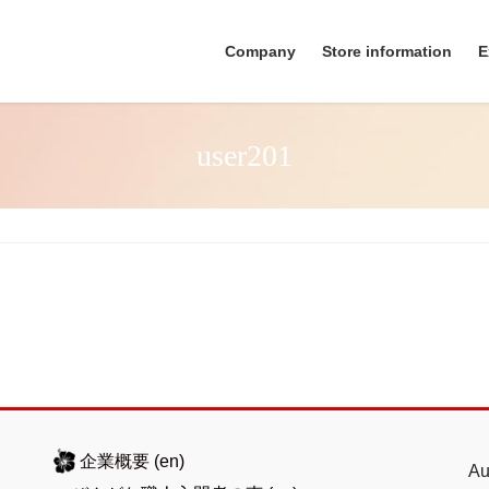
Company
Store information
E
user201
企業概要
(en)
Au