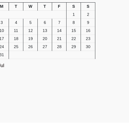
M
T
W
T
F
S
S
1
2
3
4
5
6
7
8
9
10
11
12
13
14
15
16
17
18
19
20
21
22
23
24
25
26
27
28
29
30
31
Jul